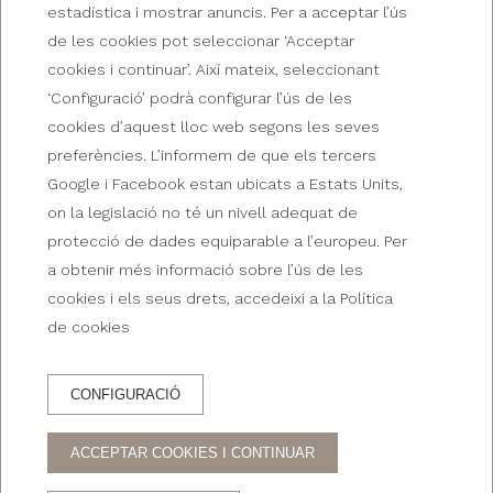
estadística i mostrar anuncis. Per a acceptar l’ús
de les cookies pot seleccionar ‘Acceptar
cookies i continuar’. Així mateix, seleccionant
‘Configuració’ podrà configurar l’ús de les
cookies d’aquest lloc web segons les seves
OFERTES DE L'HOTEL LA GLORIETA
preferències. L’informem de que els tercers
Google i Facebook estan ubicats a Estats Units,
Cancel·lació gratuïta
on la legislació no té un nivell adequat de
protecció de dades equiparable a l’europeu. Per
a obtenir més informació sobre l’ús de les
cookies i els seus drets, accedeixi a la Política
de cookies
RESERVA AL
CONFIGURACIÓ
RESERVA HOTEL
RESTAURANT
ACCEPTAR COOKIES I CONTINUAR
AVANTATGES DE RESERVAR AL WEB OFICIAL