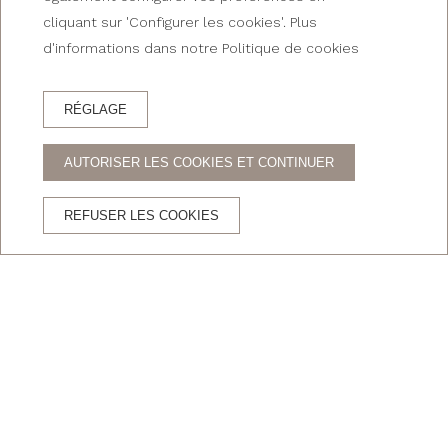
cliquant sur 'Configurer les cookies'. Plus
d'informations dans notre Politique de cookies
RÉSERVEZ
RÉSERVEZ AU
RÉGLAGE
HOTEL
RESTAURANT
AUTORISER LES COOKIES ET CONTINUER
AVANTAGES DE RÉSERVER SUR LE SITE OFFICIEL
REFUSER LES COOKIES
Traitement
Garantie du
Pas de coûts
direct
meilleur prix
intermédiaires
Accueil
/
Hotel Restaurant La Glorieta
HOTEL RESTAURANT