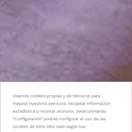
EQUIPADAS Y CON VISTA A LA MONTAÑA
Usamos cookies propias y de terceros para
Habitaciones del Hotel
mejorar nuestros servicios, recopilar información
estadística y mostrar anuncios. Seleccionando
La Glorieta
“Configuración” podrás configurar el uso de las
cookies de este sitio web según tus